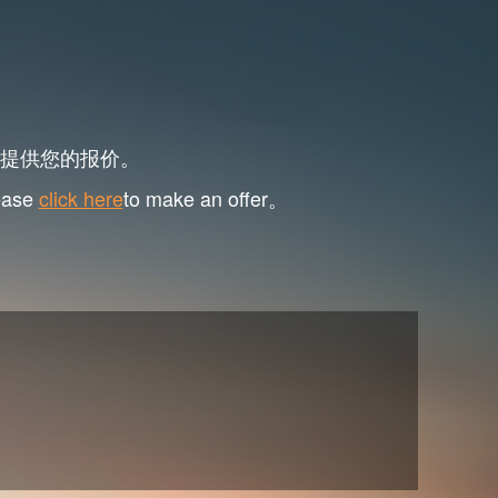
提供您的报价。
lease
click here
to make an offer。