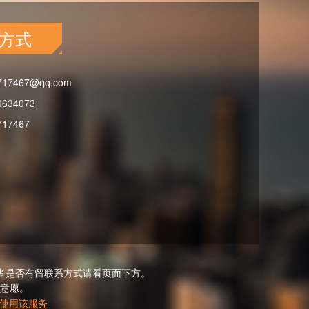
方式
717467@qq.com
0634073
717467
者是否有留联系方式请看页面下方。
意愿。
使用该服务